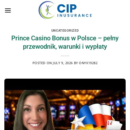
Skip
to
content
UNCATEGORIZED
Prince Casino Bonus w Polsce – pełny
przewodnik, warunki i wypłaty
POSTED ON
JULY 9, 2026
BY
ONYX19282