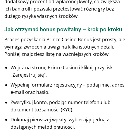
dodatkowy procent od wpłaconej kwoty, co zwiększa
ich bankroll i pozwala przetestować różne gry bez
dużego ryzyka własnych środków.
Jak otrzymać bonus powitalny – krok po kroku
Proces pozyskania Prince Casino Bonus jest prosty, ale
wymaga zwrócenia uwagi na kilka istotnych detali.
Poniżej znajdziesz listę najważniejszych kroków:
Wejdź na stronę Prince Casino i kliknij przycisk
„Zarejestruj się”.
Wypełnij formularz rejestracyjny – podaj imię, adres
e‑mail oraz hasło.
Zweryfikuj konto, podając numer telefonu lub
dokument tożsamości (KYC).
Dokonaj pierwszej wpłaty, wybierając jedną z
dostępnych metod płatności.