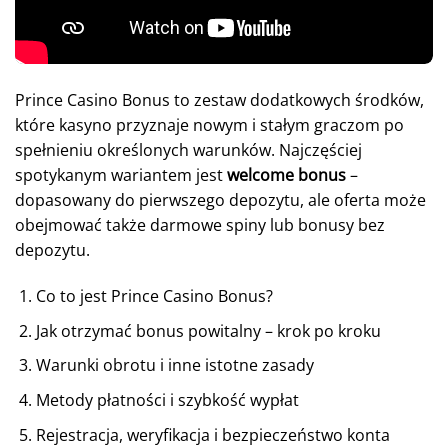
Prince Casino Bonus to zestaw dodatkowych środków,
które kasyno przyznaje nowym i stałym graczom po
spełnieniu określonych warunków. Najczęściej
spotykanym wariantem jest
welcome bonus
–
dopasowany do pierwszego depozytu, ale oferta może
obejmować także darmowe spiny lub bonusy bez
depozytu.
Co to jest Prince Casino Bonus?
Jak otrzymać bonus powitalny – krok po kroku
Warunki obrotu i inne istotne zasady
Metody płatności i szybkość wypłat
Rejestracja, weryfikacja i bezpieczeństwo konta