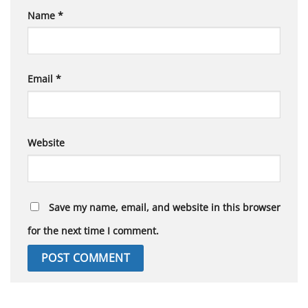
Name
*
Email
*
Website
Save my name, email, and website in this browser
for the next time I comment.