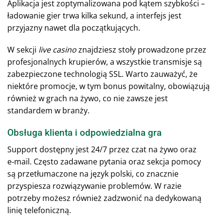
Aplikacja jest zoptymalizowana pod kątem szybkości –
ładowanie gier trwa kilka sekund, a interfejs jest
przyjazny nawet dla początkujących.
W sekcji
live casino
znajdziesz stoły prowadzone przez
profesjonalnych krupierów, a wszystkie transmisje są
zabezpieczone technologią SSL. Warto zauważyć, że
niektóre promocje, w tym bonus powitalny, obowiązują
również w grach na żywo, co nie zawsze jest
standardem w branży.
Obsługa klienta i odpowiedzialna gra
Support dostępny jest 24/7 przez czat na żywo oraz
e‑mail. Często zadawane pytania oraz sekcja pomocy
są przetłumaczone na język polski, co znacznie
przyspiesza rozwiązywanie problemów. W razie
potrzeby możesz również zadzwonić na dedykowaną
linię telefoniczną.