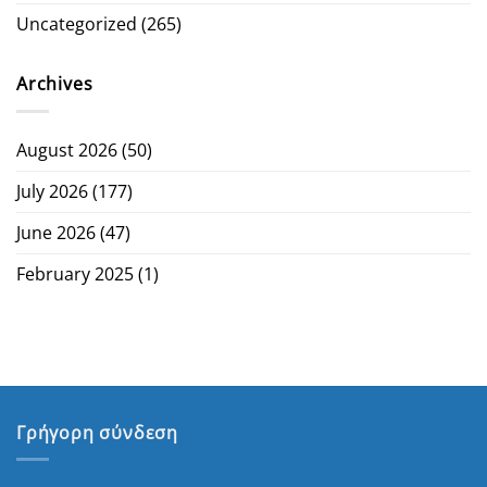
Uncategorized
(265)
Archives
August 2026
(50)
July 2026
(177)
June 2026
(47)
February 2025
(1)
Γρήγορη σύνδεση