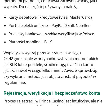
metodami płatności, co ułatwia zarówno wpłaty, jak i
wypłaty. Do najczęściej używanych należą:
Karty debetowe i kredytowe (Visa, MasterCard)
Portfele elektroniczne – PayPal, Skrill, Neteller
Przelewy bankowe – szybka weryfikacja w Polsce
Płatności mobilne – BLIK
Wypłaty zazwyczaj przetwarzane są w ciągu
24‑48 godzin, ale w przypadku wybrania metod takich
jak BLIK lub e‑portfele, środki mogą trafić na konto
gracza nawet w ciągu kilku minut. Zawsze sprawdzaj,
czy wybrana metoda jest objęta „instant payouts” w
regulaminie.
Rejestracja, weryfikacja i bezpieczeństwo konta
Proces rejestracji w Prince Casino jest intuicyjny, ale nie