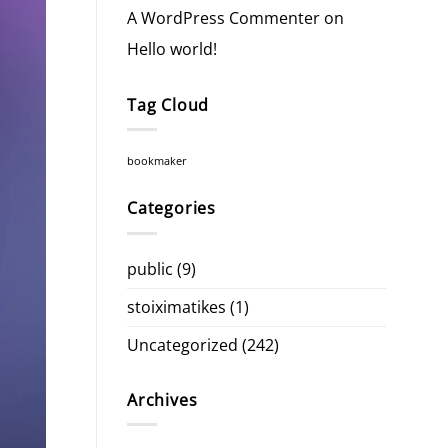
A WordPress Commenter
on
Hello world!
Tag Cloud
bookmaker
Categories
public
(9)
stoiximatikes
(1)
Uncategorized
(242)
Archives