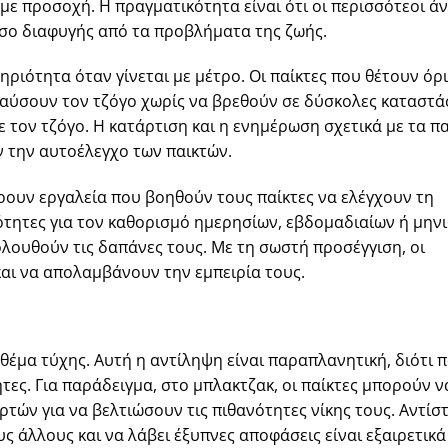
 με προσοχή. Η πραγματικότητα είναι ότι οι περισσότεοι ά
έσο διαφυγής από τα προβλήματα της ζωής.
ηριότητα όταν γίνεται με μέτρο. Οι παίκτες που θέτουν όρι
λαύσουν τον τζόγο χωρίς να βρεθούν σε δύσκολες καταστάσ
με τον τζόγο. Η κατάρτιση και η ενημέρωση σχετικά με τα π
ν την αυτοέλεγχο των παικτών.
ρουν εργαλεία που βοηθούν τους παίκτες να ελέγχουν τη
τητες για τον καθορισμό ημερησίων, εβδομαδιαίων ή μην
ολουθούν τις δαπάνες τους. Με τη σωστή προσέγγιση, οι
αι να απολαμβάνουν την εμπειρία τους.
 θέμα τύχης. Αυτή η αντίληψη είναι παραπλανητική, διότι 
τες. Για παράδειγμα, στο μπλακτζακ, οι παίκτες μπορούν ν
ών για να βελτιώσουν τις πιθανότητες νίκης τους. Αντίστ
υς άλλους και να λάβει έξυπνες αποφάσεις είναι εξαιρετικά