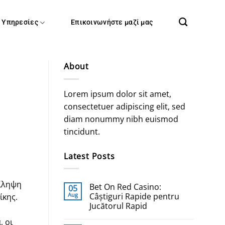
Υπηρεσίες
Επικοινωνήστε μαζί μας
About
Lorem ipsum dolor sit amet,
consectetuer adipiscing elit, sed
diam nonummy nibh euismod
tincidunt.
Latest Posts
τίληψη
Bet On Red Casino:
05
Aug
Câștiguri Rapide pentru
ίκης.
Jucătorul Rapid
, οι