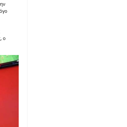
την
ζόγο
ς
, ο