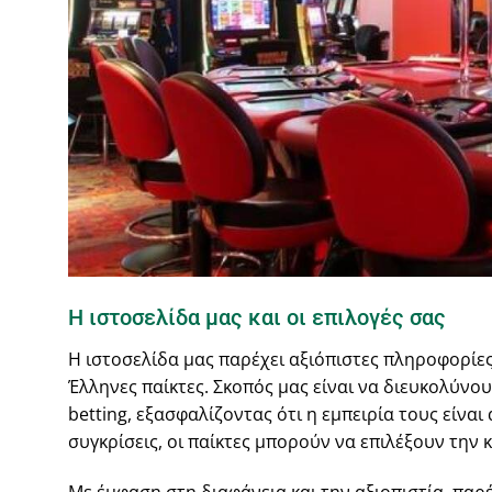
Η ιστοσελίδα μας και οι επιλογές σας
Η ιστοσελίδα μας παρέχει αξιόπιστες πληροφορίες 
Έλληνες παίκτες. Σκοπός μας είναι να διευκολύνο
betting, εξασφαλίζοντας ότι η εμπειρία τους είνα
συγκρίσεις, οι παίκτες μπορούν να επιλέξουν την 
Με έμφαση στη διαφάνεια και την αξιοπιστία, παρ