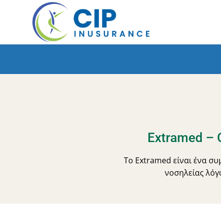
Skip
to
content
Extramed – 
Το Extramed είναι ένα σ
νοσηλείας λόγ