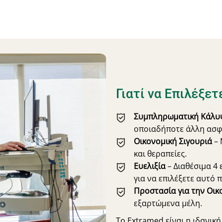
Γιατί να Επιλέξετ
Συμπληρωματική Κάλυ
οποιαδήποτε άλλη ασφά
Οικονομική Σιγουριά
– 
και θεραπείες.
Ευελιξία
– Διαθέσιμα 4 
για να επιλέξετε αυτό π
Προστασία για την Οικ
εξαρτώμενα μέλη.
Το Extramed είναι η ιδανικ