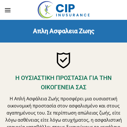
Skip
to
content
Απλη Ασφαλεια Ζωης
Η ΟΥΣΙΑΣΤΙΚΗ ΠΡΟΣΤΑΣΙΑ ΓΙΑ ΤΗΝ
ΟΙΚΟΓΕΝΕΙΑ ΣΑΣ
Η Απλή Ασφάλεια Ζωής προσφέρει μια ουσιαστική
οικονομική προστασία στον ασφαλισμένο και στους
αγαπημένους του. Σε περίπτωση απώλειας ζωής, είτε
λόγω ασθένειας είτε λόγω ατυχήματος, η ασφαλιστική
εταιρεία καταβάλλει στους δικαιούχους το κεφάλαιο